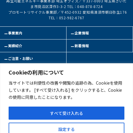
再生可能エネルギー事業本部 埼玉オフィス／〒337-0003 埼玉県さいた
ま市見沼区深作3-3-2 TEL：048-878-8724
プロモートリサイクル事業部／〒452-0932 愛知県清須市朝日弥生176
TEL：052-982-6767
事業案内
企業情報
実績紹介
新着情報
ご注意・お願い
Cookieの利用について
お問い合わせ
サイトマップ
当サイトでは利便性の改善や閲覧の追跡の為、Cookieを使用
このサイトについて
プライバシーポリシー
しています。 [すべて受け入れる] をクリックすると、Cookie
反社会的勢力への対応について
の使用に同意したことになります。
Copyright(C)Daiki Axis Sustainable Power CO.,LTD Allrights reserved.
すべて受け入れる
設定する