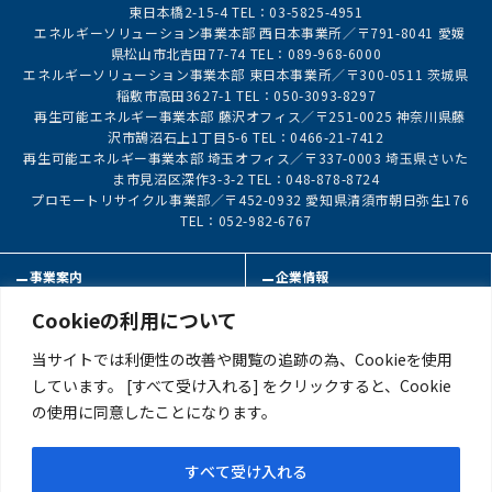
東日本橋2-15-4 TEL：03-5825-4951
エネルギーソリューション事業本部 西日本事業所／〒791-8041 愛媛
県松山市北吉田77-74 TEL：089-968-6000
エネルギーソリューション事業本部 東日本事業所／〒300-0511 茨城県
稲敷市高田3627-1 TEL：050-3093-8297
再生可能エネルギー事業本部 藤沢オフィス／〒251-0025 神奈川県藤
沢市鵠沼石上1丁目5-6 TEL：0466-21-7412
再生可能エネルギー事業本部 埼玉オフィス／〒337-0003 埼玉県さいた
ま市見沼区深作3-3-2 TEL：048-878-8724
プロモートリサイクル事業部／〒452-0932 愛知県清須市朝日弥生176
TEL：052-982-6767
事業案内
企業情報
Cookieの利用について
実績紹介
新着情報
当サイトでは利便性の改善や閲覧の追跡の為、Cookieを使用
ご注意・お願い
しています。 [すべて受け入れる] をクリックすると、Cookie
の使用に同意したことになります。
お問い合わせ
サイトマップ
このサイトについて
プライバシーポリシー
すべて受け入れる