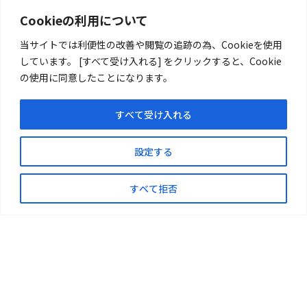
エネルギーソリューション事業本部 西日本事業所／〒791-8041 愛媛
Cookieの利用について
県松山市北吉田77-74 TEL：089-968-6000
エネルギーソリューション事業本部 東日本事業所／〒300-0511 茨城県
当サイトでは利便性の改善や閲覧の追跡の為、Cookieを使用
稲敷市高田3627-1 TEL：050-3093-8297
しています。 [すべて受け入れる] をクリックすると、Cookie
再生可能エネルギー事業本部 藤沢オフィス／〒251-0025 神奈川県藤
の使用に同意したことになります。
沢市鵠沼石上1丁目5-6 TEL：0466-21-7412
再生可能エネルギー事業本部 埼玉オフィス／〒337-0003 埼玉県さいた
ま市見沼区深作3-3-2 TEL：048-878-8724
すべて受け入れる
プロモートリサイクル事業部／〒452-0932 愛知県清須市朝日弥生176
TEL：052-982-6767
設定する
事業案内
企業情報
すべて拒否
実績紹介
新着情報
ご注意・お願い
お問い合わせ
サイトマップ
このサイトについて
プライバシーポリシー
反社会的勢力への対応について