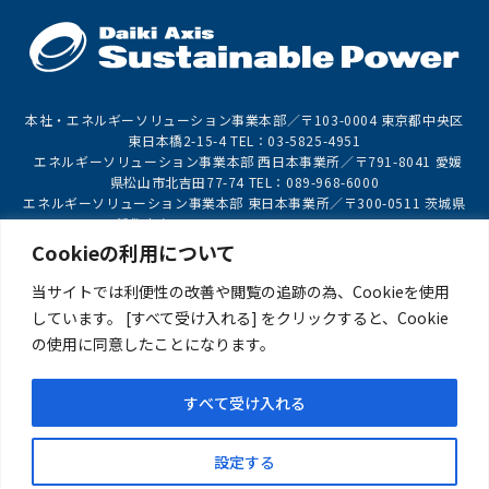
本社・エネルギーソリューション事業本部／〒103-0004 東京都中央区
東日本橋2-15-4 TEL：03-5825-4951
エネルギーソリューション事業本部 西日本事業所／〒791-8041 愛媛
県松山市北吉田77-74 TEL：089-968-6000
エネルギーソリューション事業本部 東日本事業所／〒300-0511 茨城県
稲敷市高田3627-1 TEL：050-3093-8297
再生可能エネルギー事業本部 藤沢オフィス／〒251-0025 神奈川県藤
Cookieの利用について
沢市鵠沼石上1丁目5-6 TEL：0466-21-7412
再生可能エネルギー事業本部 埼玉オフィス／〒337-0003 埼玉県さいた
当サイトでは利便性の改善や閲覧の追跡の為、Cookieを使用
ま市見沼区深作3-3-2 TEL：048-878-8724
しています。 [すべて受け入れる] をクリックすると、Cookie
プロモートリサイクル事業部／〒452-0932 愛知県清須市朝日弥生176
の使用に同意したことになります。
TEL：052-982-6767
すべて受け入れる
事業案内
企業情報
実績紹介
新着情報
設定する