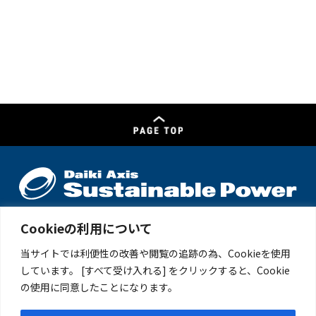
Cookieの利用について
本社・エネルギーソリューション事業本部／〒103-0004 東京都中央区
東日本橋2-15-4 TEL：03-5825-4951
当サイトでは利便性の改善や閲覧の追跡の為、Cookieを使用
エネルギーソリューション事業本部 西日本事業所／〒791-8041 愛媛
しています。 [すべて受け入れる] をクリックすると、Cookie
県松山市北吉田77-74 TEL：089-968-6000
エネルギーソリューション事業本部 東日本事業所／〒300-0511 茨城県
の使用に同意したことになります。
稲敷市高田3627-1 TEL：050-3093-8297
再生可能エネルギー事業本部 藤沢オフィス／〒251-0025 神奈川県藤