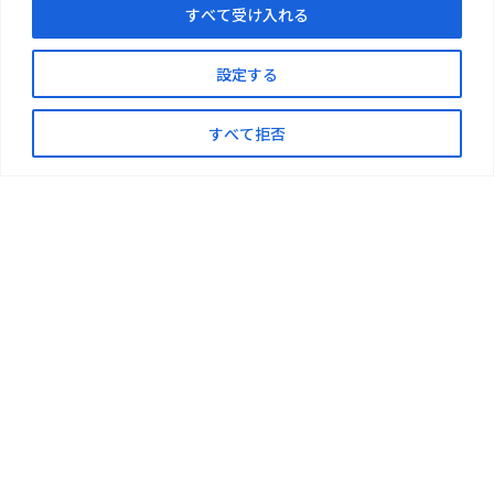
すべて受け入れる
沢市鵠沼石上1丁目5-6 TEL：0466-21-7412
再生可能エネルギー事業本部 埼玉オフィス／〒337-0003 埼玉県さいた
ま市見沼区深作3-3-2 TEL：048-878-8724
設定する
プロモートリサイクル事業部／〒452-0932 愛知県清須市朝日弥生176
TEL：052-982-6767
すべて拒否
事業案内
企業情報
実績紹介
新着情報
ご注意・お願い
お問い合わせ
サイトマップ
このサイトについて
プライバシーポリシー
反社会的勢力への対応について
Copyright(C)Daiki Axis Sustainable Power CO.,LTD Allrights reserved.