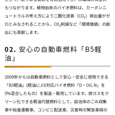
もつながります。植物由来のバイオ燃料は、カーボンニ
ュートラルの考え方により二酸化炭素（CO
）排出量がゼ
2
ロとみなされることから、CO
削減など「環境価値」の創
2
出にも貢献します。
02.
安心の自動車燃料「B5軽
油」
2009年からは自動車燃料として安心・安全に使用できる
「B5軽油」(軽油にJIS対応バイオ燃料「D・OiL N」を
5%混合したもの）を製造・販売しています。排ガスをク
リーン化できる軽油代替燃料として、自治体のごみ収集
車や給食運搬車、コンビニ配送車、災害時の緊急車両の