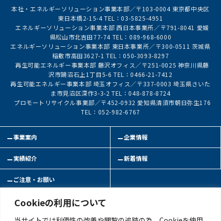
本社・エネルギーソリューション事業本部／〒103-0004 東京都中央区
東日本橋2-15-4 TEL：03-5825-4951
エネルギーソリューション事業本部 西日本事業所／〒791-8041 愛媛
県松山市北吉田77-74 TEL：089-968-6000
エネルギーソリューション事業本部 東日本事業所／〒300-0511 茨城県
稲敷市高田3627-1 TEL：050-3093-8297
再生可能エネルギー事業本部 藤沢オフィス／〒251-0025 神奈川県藤
沢市鵠沼石上1丁目5-6 TEL：0466-21-7412
再生可能エネルギー事業本部 埼玉オフィス／〒337-0003 埼玉県さいた
ま市見沼区深作3-3-2 TEL：048-878-8724
プロモートリサイクル事業部／〒452-0932 愛知県清須市朝日弥生176
TEL：052-982-6767
事業案内
企業情報
実績紹介
新着情報
ご注意・お願い
Cookieの利用について
お問い合わせ
サイトマップ
当サイトでは利便性の改善や閲覧の追跡の為、Cookieを使用