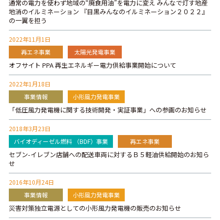
通常の電力を使わず地域の“廃食用油”を電力に変え みんなで灯す地産
地消のイルミネーション 『目黒みんなのイルミネーション２０２２』
の一翼を担う
2022年11月1日
再エネ事業
太陽光発電事業
オフサイト PPA 再生エネルギー電力供給事業開始について
2022年1月18日
事業情報
小形風力発電事業
「低圧風力発電機に関する技術開発・実証事業」への参画のお知らせ
2018年3月23日
バイオディーゼル燃料 （BDF）事業
再エネ事業
セブン-イレブン店舗への配送車両に対するＢ５軽油供給開始のお知ら
せ
2016年10月24日
事業情報
小形風力発電事業
災害対策独立電源としての小形風力発電機の販売のお知らせ