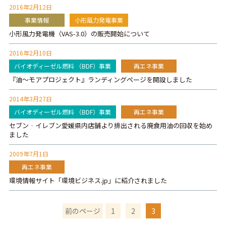
2016年2月12日
事業情報
小形風力発電事業
小形風力発電機（VAS-3.0）の販売開始について
2016年2月10日
バイオディーゼル燃料 （BDF）事業
再エネ事業
『油～モアプロジェクト』ランディングページを開設しました
2014年3月27日
バイオディーゼル燃料 （BDF）事業
再エネ事業
セブン‐イレブン愛媛県内店舗より排出される廃食用油の回収を始め
ました
2009年7月1日
再エネ事業
環境情報サイト「環境ビジネス.jp」に紹介されました
前のページ
1
2
3