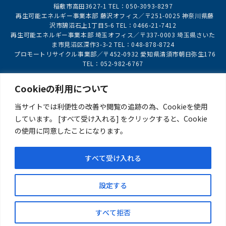
稲敷市高田3627-1 TEL：050-3093-8297
再生可能エネルギー事業本部 藤沢オフィス／〒251-0025 神奈川県藤
沢市鵠沼石上1丁目5-6 TEL：0466-21-7412
再生可能エネルギー事業本部 埼玉オフィス／〒337-0003 埼玉県さいた
ま市見沼区深作3-3-2 TEL：048-878-8724
プロモートリサイクル事業部／〒452-0932 愛知県清須市朝日弥生176
TEL：052-982-6767
Cookieの利用について
事業案内
企業情報
当サイトでは利便性の改善や閲覧の追跡の為、Cookieを使用
実績紹介
新着情報
しています。 [すべて受け入れる] をクリックすると、Cookie
の使用に同意したことになります。
ご注意・お願い
すべて受け入れる
お問い合わせ
サイトマップ
このサイトについて
プライバシーポリシー
設定する
反社会的勢力への対応について
すべて拒否
Copyright(C)Daiki Axis Sustainable Power CO.,LTD Allrights reserved.